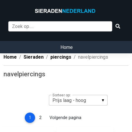
Home
Home
Sieraden
piercings
navelpiercings
navelpiercings
Sorteer op:
(current)
1
2
Volgende pagina