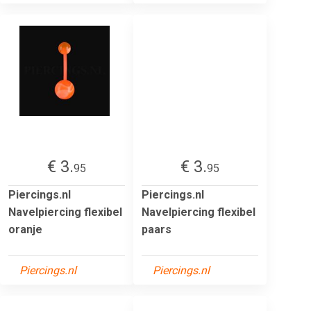
€ 3.
€ 3.
95
95
Piercings.nl
Piercings.nl
Navelpiercing flexibel
Navelpiercing flexibel
oranje
paars
Piercings.nl
Piercings.nl