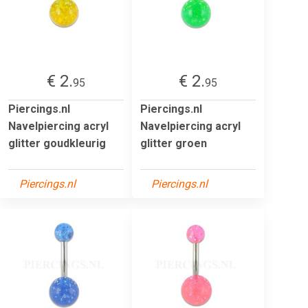
€ 2.
€ 2.
95
95
Piercings.nl
Piercings.nl
Navelpiercing acryl
Navelpiercing acryl
glitter goudkleurig
glitter groen
Piercings.nl
Piercings.nl