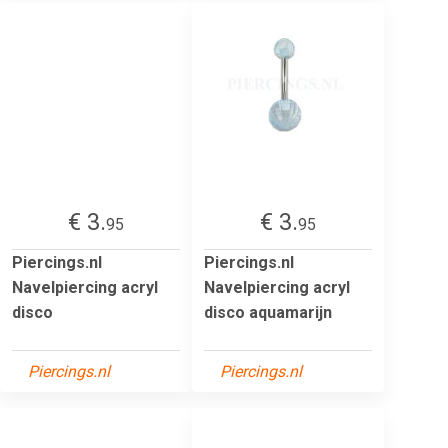
€ 3.
€ 3.
95
95
Piercings.nl
Piercings.nl
Navelpiercing acryl
Navelpiercing acryl
disco
disco aquamarijn
Piercings.nl
Piercings.nl