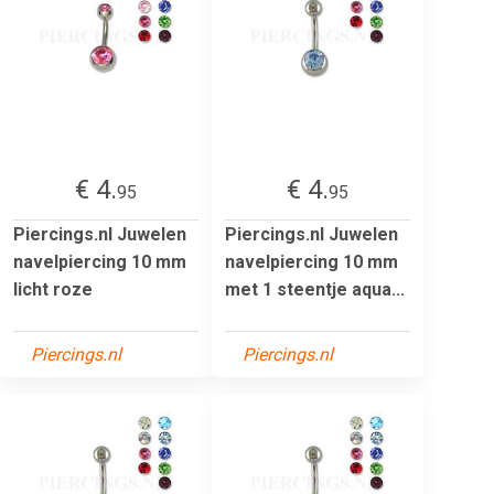
€ 4.
€ 4.
95
95
Piercings.nl Juwelen
Piercings.nl Juwelen
navelpiercing 10 mm
navelpiercing 10 mm
licht roze
met 1 steentje aqua...
Piercings.nl
Piercings.nl