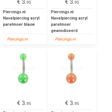
€ 3.
€ 3.
95
95
Piercings.nl
Piercings.nl
Navelpiercing acryl
Navelpiercing acryl
parelmoer blauw
parelmoer
geanodiseerd
Piercings.nl
Piercings.nl
€ 3.
€ 3.
95
95