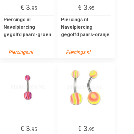
€ 3.
€ 3.
95
95
Piercings.nl
Piercings.nl
Navelpiercing
Navelpiercing
gegolfd paars-groen
gegolfd paars-oranje
Piercings.nl
Piercings.nl
€ 3.
€ 3.
95
95