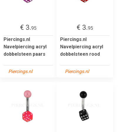
€ 3.
€ 3.
95
95
Piercings.nl
Piercings.nl
Navelpiercing acryl
Navelpiercing acryl
dobbelsteen paars
dobbelsteen rood
Piercings.nl
Piercings.nl