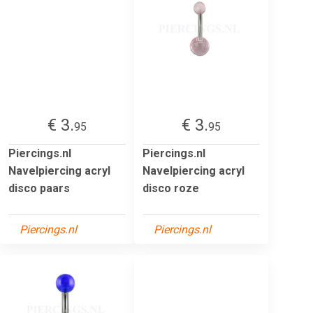
€ 3.
€ 3.
95
95
Piercings.nl
Piercings.nl
Navelpiercing acryl
Navelpiercing acryl
disco paars
disco roze
Piercings.nl
Piercings.nl