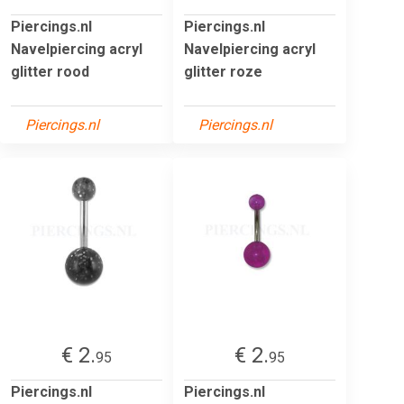
Piercings.nl
Piercings.nl
Navelpiercing acryl
Navelpiercing acryl
glitter rood
glitter roze
Piercings.nl
Piercings.nl
€ 2.
€ 2.
95
95
Piercings.nl
Piercings.nl