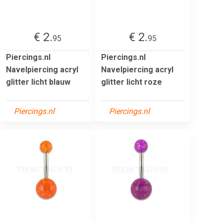
€ 2.
€ 2.
95
95
Piercings.nl
Piercings.nl
Navelpiercing acryl
Navelpiercing acryl
glitter licht blauw
glitter licht roze
Piercings.nl
Piercings.nl