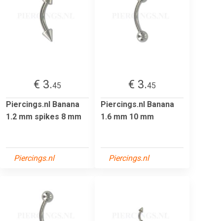
€ 3.
€ 3.
45
45
Piercings.nl Banana
Piercings.nl Banana
1.2 mm spikes 8 mm
1.6 mm 10 mm
Piercings.nl
Piercings.nl