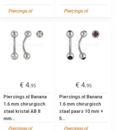
Piercings.nl
Piercings.nl
€ 4.
€ 4.
95
95
Piercings.nl Banana
Piercings.nl Banana
1.6 mm chirurgisch
1.6 mm chirurgisch
staal kristal AB 8
staal paars 10 mm +
mm...
5...
Piercings.nl
Piercings.nl