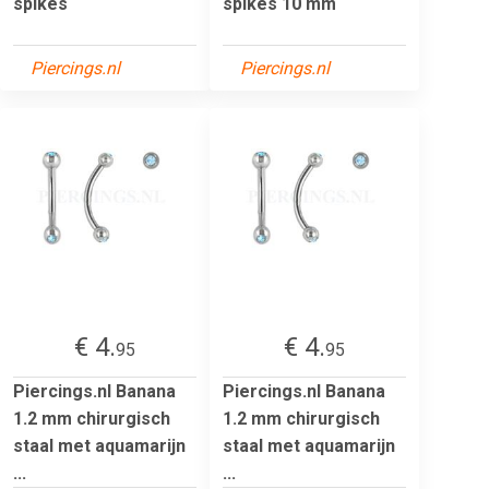
spikes
spikes 10 mm
Piercings.nl
Piercings.nl
€ 4.
€ 4.
95
95
Piercings.nl Banana
Piercings.nl Banana
1.2 mm chirurgisch
1.2 mm chirurgisch
staal met aquamarijn
staal met aquamarijn
...
...