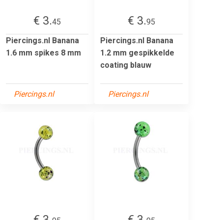
€ 3.
€ 3.
45
95
Piercings.nl Banana
Piercings.nl Banana
1.6 mm spikes 8 mm
1.2 mm gespikkelde
coating blauw
Piercings.nl
Piercings.nl
€ 3.
€ 3.