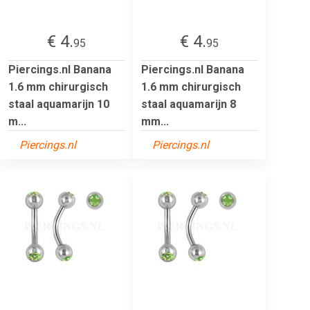
€ 4.
€ 4.
95
95
Piercings.nl Banana
Piercings.nl Banana
1.6 mm chirurgisch
1.6 mm chirurgisch
staal aquamarijn 10
staal aquamarijn 8
m...
mm...
Piercings.nl
Piercings.nl