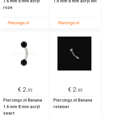
1.6 mm 8 mm acryl
1.6 mm 8 mm acryl wit
roze
Piercings.nl
Piercings.nl
€ 2.
€ 2.
95
95
Piercings.nl Banana
Piercings.nl Banana
1.6 mm 8 mm acryl
retainer
zwart