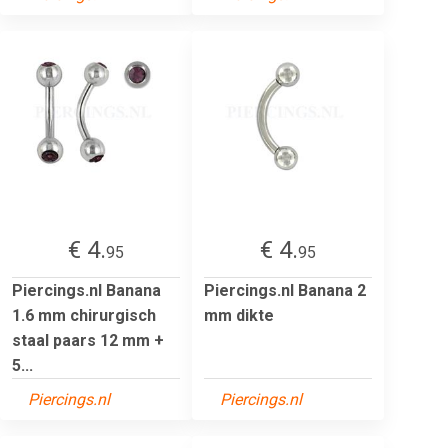
€ 4.
€ 4.
95
95
Piercings.nl Banana
Piercings.nl Banana 2
1.6 mm chirurgisch
mm dikte
staal paars 12 mm +
5...
Piercings.nl
Piercings.nl