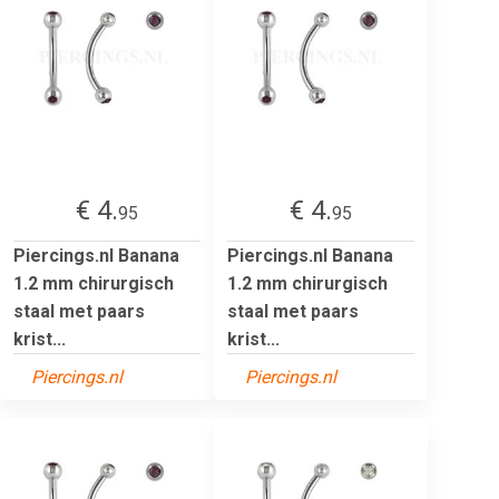
€ 4.
€ 4.
95
95
Piercings.nl Banana
Piercings.nl Banana
1.2 mm chirurgisch
1.2 mm chirurgisch
staal met paars
staal met paars
krist...
krist...
Piercings.nl
Piercings.nl