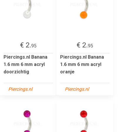
€ 2.
€ 2.
95
95
Piercings.nl Banana
Piercings.nl Banana
1.6 mm 6 mm acryl
1.6 mm 6 mm acryl
doorzichtig
oranje
Piercings.nl
Piercings.nl