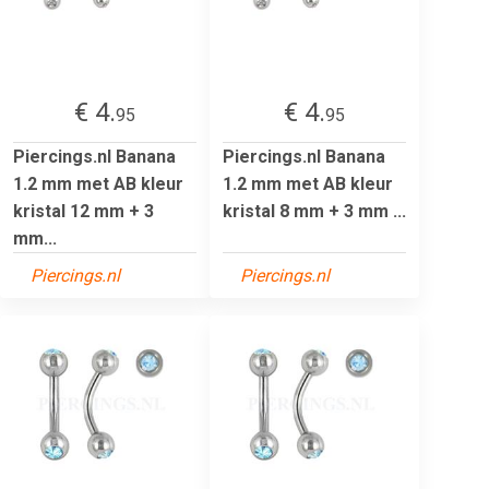
€ 4.
€ 4.
95
95
Piercings.nl Banana
Piercings.nl Banana
1.2 mm met AB kleur
1.2 mm met AB kleur
kristal 12 mm + 3
kristal 8 mm + 3 mm ...
mm...
Piercings.nl
Piercings.nl