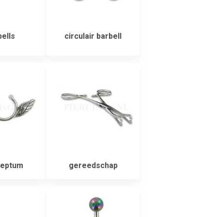
ells
circulair barbell
septum
gereedschap