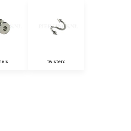
nels
twisters