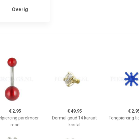
Overig
€ 2.95
€ 49.95
€ 2.9
lpiercing parelmoer
Dermal goud 14 karaat
Tongpiercing ti
rood
kristal