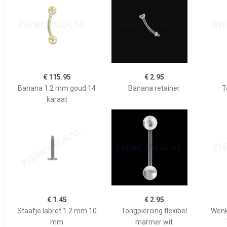
€ 115.95
€ 2.95
Banana 1.2 mm goud 14
Banana retainer
T
karaat
€ 1.45
€ 2.95
Staafje labret 1.2 mm 10
Tongpiercing flexibel
Wenk
mm
marmer wit