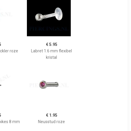
5
€ 5.95
ckler roze
Labret 1.6 mm flexibel
kristal
5
€ 1.95
spikes 8 mm
Neusstud roze