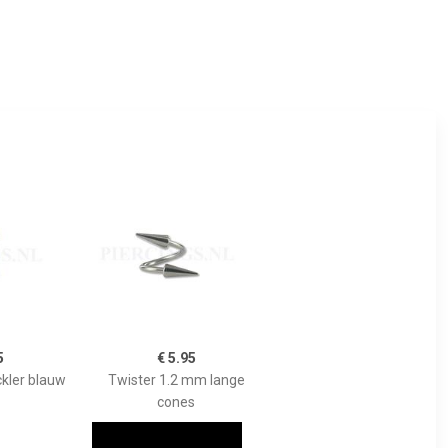
5
€ 5.95
ckler blauw
Twister 1.2 mm lange
cones