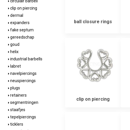
circulair barbell
clip on piercing
dermal
ball closure rings
expanders
fake septum
gereedschap
goud
helix
industrial barbells
labret
navelpiercings
neuspiercings
plugs
retainers
clip on piercing
segmentringen
staafjes
tepelpiercings
ticklers