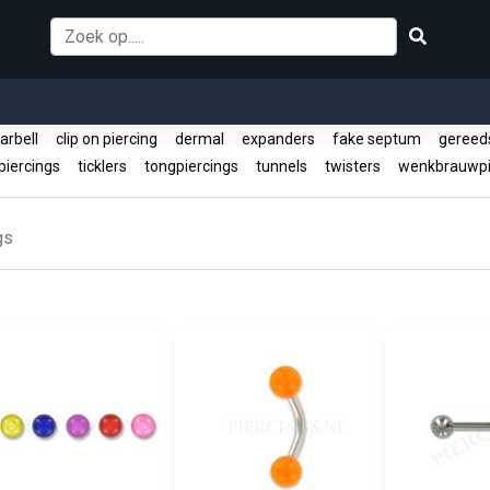
barbell
clip on piercing
dermal
expanders
fake septum
gereed
piercings
ticklers
tongpiercings
tunnels
twisters
wenkbrauwpi
gs