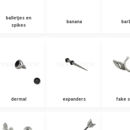
balletjes en
banana
barb
spikes
dermal
expanders
fake 