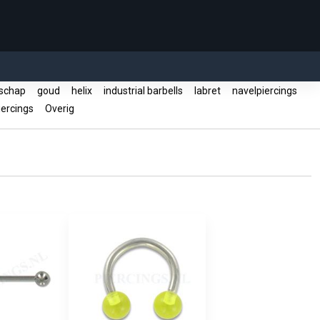
schap
goud
helix
industrial barbells
labret
navelpiercings
ercings
Overig