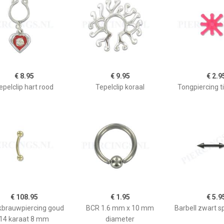
€ 8.95
€ 9.95
€ 2.9
epelclip hart rood
Tepelclip koraal
Tongpiercing ti
€ 108.95
€ 1.95
€ 5.9
brauwpiercing goud
BCR 1.6 mm x 10 mm
Barbell zwart 
14 karaat 8 mm
diameter