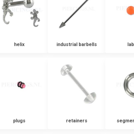
helix
industrial barbells
lab
plugs
retainers
segmen