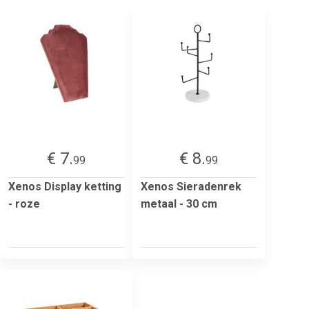
€ 7.
€ 8.
99
99
Xenos Display ketting
Xenos Sieradenrek
- roze
metaal - 30 cm