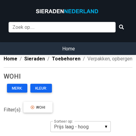
Home
Home
Sieraden
Toebehoren
Verpakken, opbergen
WOHI
MERK:
KLEUR:
WOHI
Filter(s):
Sorteer op: