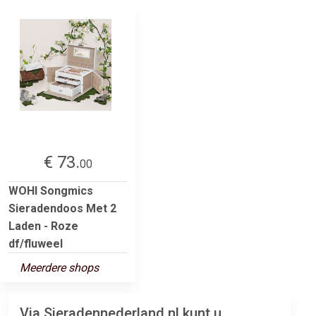
€ 73.
00
WOHI Songmics
Sieradendoos Met 2
Laden - Roze
df/fluweel
Meerdere shops
Via Sieradennederland.nl kunt u