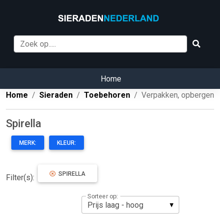
Home
Home
Sieraden
Toebehoren
Verpakken, opbergen
Spirella
MERK:
KLEUR:
SPIRELLA
Filter(s):
Sorteer op: