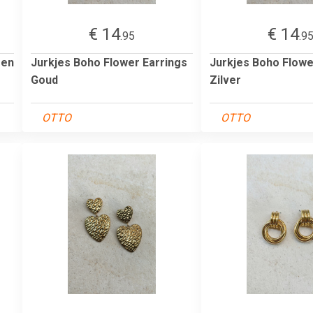
€ 14
€ 14
.95
.9
men
Jurkjes Boho Flower Earrings
Jurkjes Boho Flowe
Goud
Zilver
OTTO
OTTO