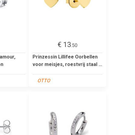
€ 13
1
.50
lamour,
Prinzessin Lillifee Oorbellen
on
voor meisjes, roestvrij staal ...
OTTO