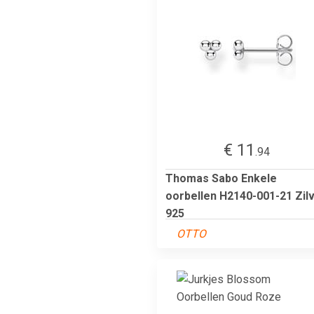
€ 11
.94
Thomas Sabo Enkele
oorbellen H2140-001-21 Zil
925
OTTO