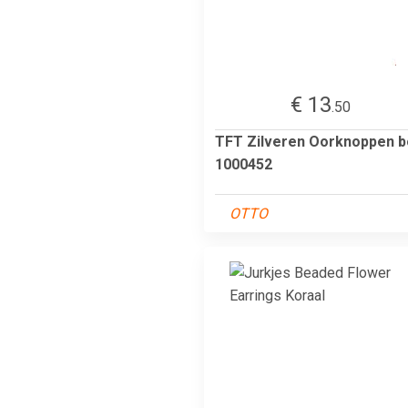
€ 13
.50
TFT Zilveren Oorknoppen b
1000452
OTTO