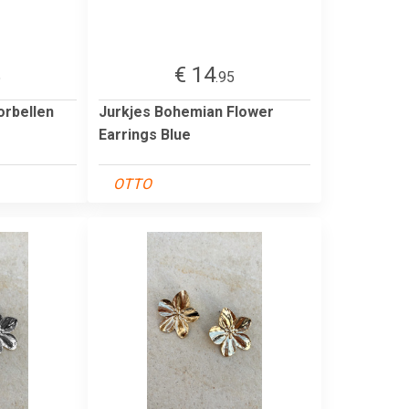
€ 14
5
.95
orbellen
Jurkjes Bohemian Flower
Earrings Blue
OTTO