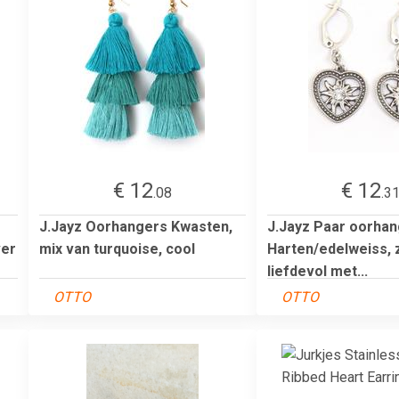
€ 12
€ 12
.08
.3
J.Jayz Oorhangers Kwasten,
J.Jayz Paar oorha
ver
mix van turquoise, cool
Harten/edelweiss, 
liefdevol met...
OTTO
OTTO