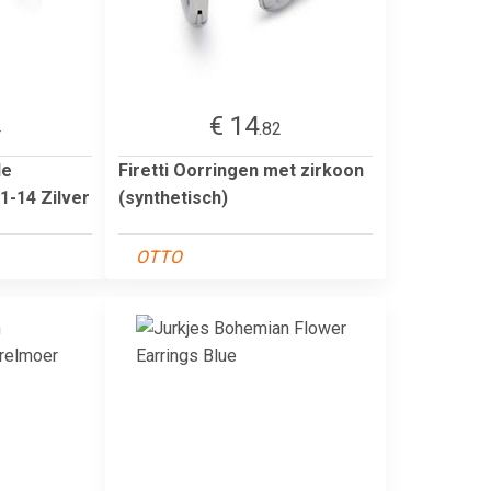
€ 14
4
.82
le
Firetti Oorringen met zirkoon
1-14 Zilver
(synthetisch)
OTTO