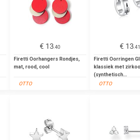
€ 13
€ 13
.40
.4
Firetti Oorhangers Rondjes,
Firetti Oorringen G
mat, rood, cool
klassiek met zirko
(synthetisch...
OTTO
OTTO