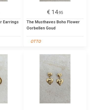
€ 14
5
.95
r Earrings
The Musthaves Boho Flower
Oorbellen Goud
OTTO