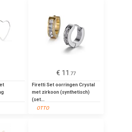
€ 11
.77
et
Firetti Set oorringen Crystal
ng
met zirkoon (synthetisch)
(set...
OTTO