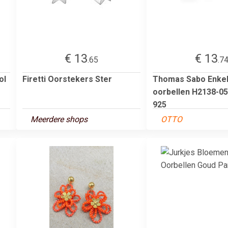
€ 13
€ 13
.65
.7
ol
Firetti Oorstekers Ster
Thomas Sabo Enke
oorbellen H2138-05
925
Meerdere shops
OTTO