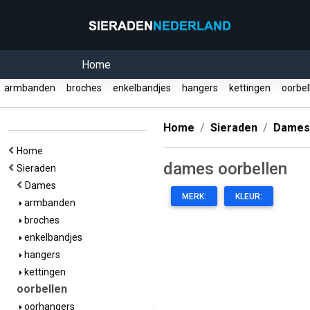
Home
armbanden
broches
enkelbandjes
hangers
kettingen
oorbe
Home
Sieraden
Dames
Home
dames oorbellen
Sieraden
Dames
MERK:
KLEUR:
armbanden
broches
enkelbandjes
hangers
kettingen
oorbellen
oorhangers