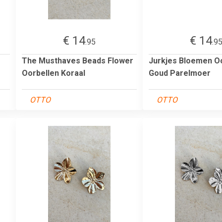
€ 14
€ 14
.95
.9
The Musthaves Beads Flower
Jurkjes Bloemen O
Oorbellen Koraal
Goud Parelmoer
OTTO
OTTO