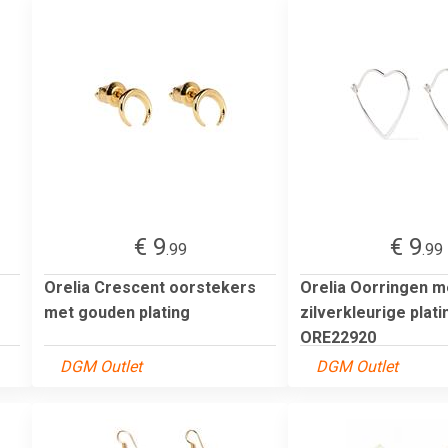
€ 9
€ 9
.99
.99
Orelia Crescent oorstekers
Orelia Oorringen m
met gouden plating
zilverkleurige plati
ORE22920
DGM Outlet
DGM Outlet