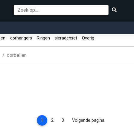
llen
oorhangers
Ringen
sieradenset
Overig
oorbellen
(current)
1
2
3
Volgende pagina