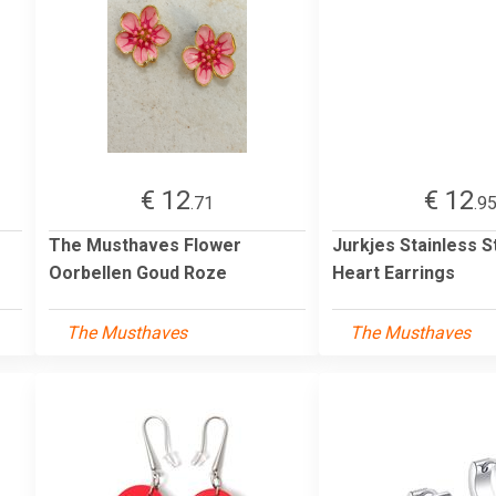
€ 12
€ 12
.71
.9
The Musthaves Flower
Jurkjes Stainless S
Oorbellen Goud Roze
Heart Earrings
The Musthaves
The Musthaves