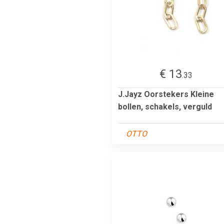
€ 13
.33
J.Jayz Oorstekers Kleine
bollen, schakels, verguld
OTTO