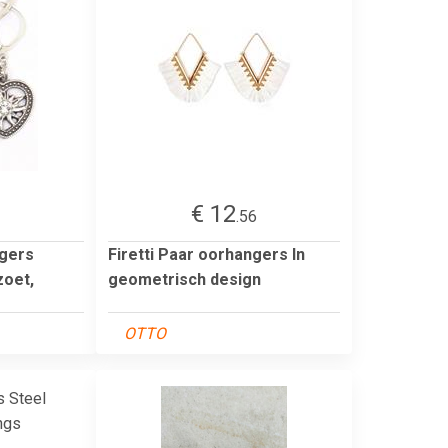
€ 12
1
.56
ngers
Firetti Paar oorhangers In
zoet,
geometrisch design
OTTO