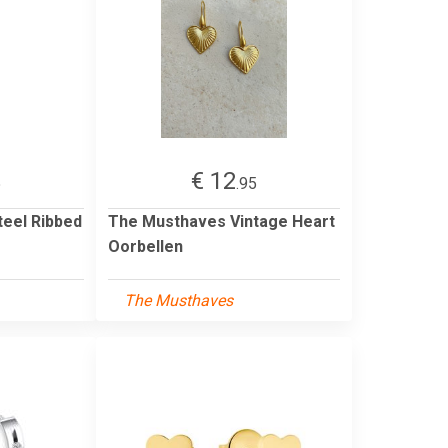
€ 12
5
.95
teel Ribbed
The Musthaves Vintage Heart
Oorbellen
The Musthaves