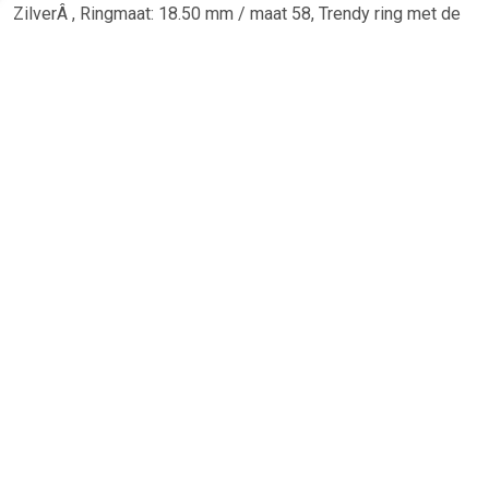
ZilverÂ , Ringmaat: 18.50 mm / maat 58, Trendy ring met de
aan de bovenzijde twee cilindervormige staafjes en een
opengewerkte ruimte. Dit sieraad past helemaal bij de
geometrische trend en is door zijn neutrale look goed te
combineren met andere sieraden. Wil je een matchende
look? Kies dan voor de bijpassend klemarmband. Materiaal
& afmetingen, Kernmateriaal, Zilver, Zilvergehalte, 925 zilver,
Maat, 18.50 mm / maat 58, Ringmaat, Ringmaat: 18.50 mm /
maat 58, Breedte van ring, Normale ring, Breedte, 2 mm,
TERUG
Algemeen