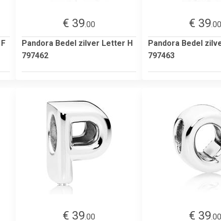
€ 39
€ 39
.00
.0
 F
Pandora Bedel zilver Letter H
Pandora Bedel zilve
797462
797463
€ 39
€ 39
.00
.0