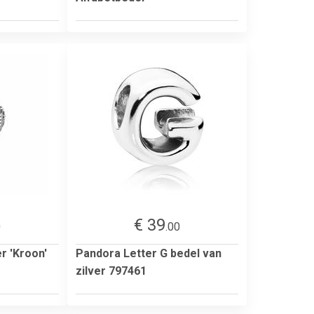
€ 39
0
.00
r 'Kroon'
Pandora Letter G bedel van
zilver 797461