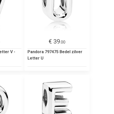
€ 39
0
.00
tter V -
Pandora 797475 Bedel zilver
Letter U