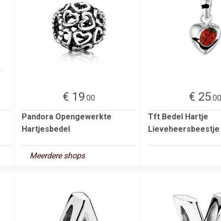
€ 19
€ 25
.00
.0
Pandora Opengewerkte
Tft Bedel Hartje
Hartjesbedel
Lieveheersbeestje 
Meerdere shops