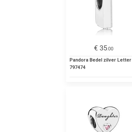
€ 35
.00
Pandora Bedel zilver Letter
797474