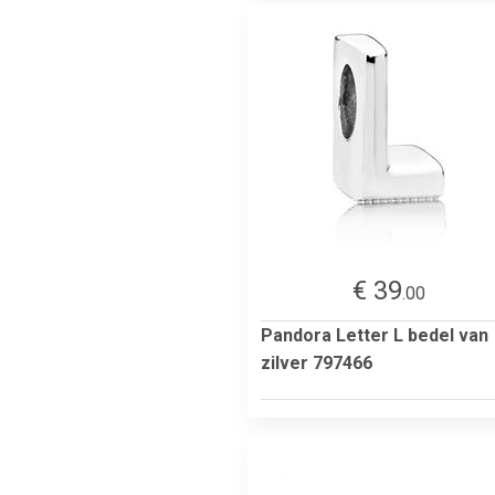
€ 39
.00
Pandora Letter L bedel van
zilver 797466