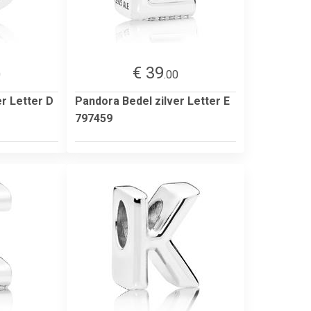
€ 39
0
.00
r Letter D
Pandora Bedel zilver Letter E
797459