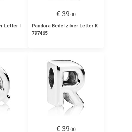
€ 39
0
.00
r Letter I
Pandora Bedel zilver Letter K
797465
€ 39
0
.00