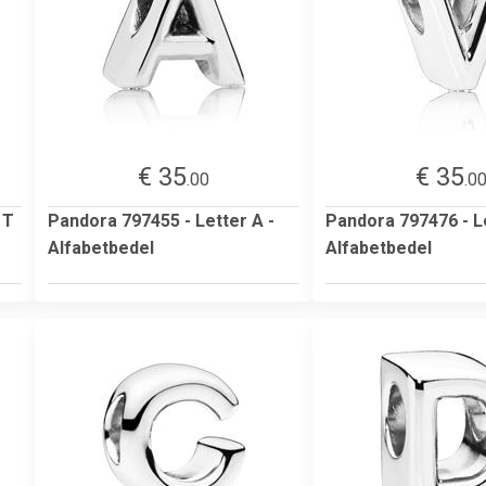
€ 35
€ 35
.00
.0
 T
Pandora 797455 - Letter A -
Pandora 797476 - Le
Alfabetbedel
Alfabetbedel