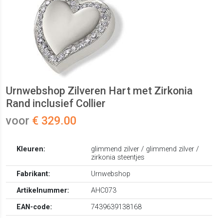
Urnwebshop Zilveren Hart met Zirkonia
Rand inclusief Collier
voor
€ 329.00
Kleuren:
glimmend zilver / glimmend zilver /
zirkonia steentjes
Fabrikant:
Urnwebshop
Artikelnummer:
AHC073
EAN-code:
7439639138168