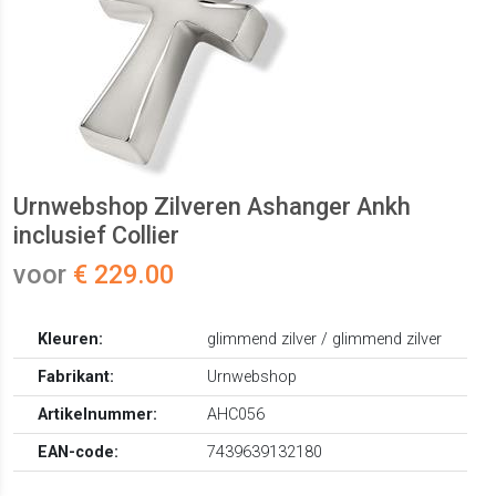
Urnwebshop Zilveren Ashanger Ankh
inclusief Collier
voor
€ 229.00
Kleuren:
glimmend zilver / glimmend zilver
Fabrikant:
Urnwebshop
Artikelnummer:
AHC056
EAN-code:
7439639132180