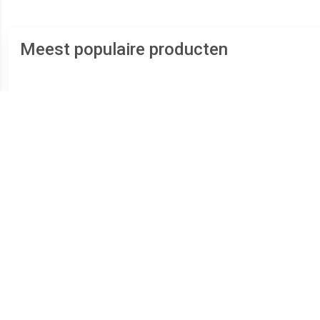
Meest populaire producten
€ 289.00
€ 239.00
Zilveren Duo Ashanger
Zilveren Ronde Duo
RV
voor 2: Hart Zirkonia
Ashanger Zirkonia,
inclusief Collier
inclusief Collier