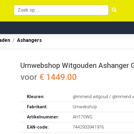
aden
Ashangers
Urnwebshop Witgouden Ashanger G
voor
€ 1449.00
Kleuren:
glimmend witgoud / glimmend 
Fabrikant:
Urnwebshop
Artikelnummer:
AH170WG
EAN-code:
7442933941976