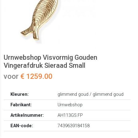
Urnwebshop Visvormig Gouden
Vingerafdruk Sieraad Small
voor
€ 1259.00
Kleuren:
glimmend goud / glimmend goud
Fabrikant:
Urnwebshop
Artikelnummer:
AH113GS.FP
EAN-code:
7439639184158