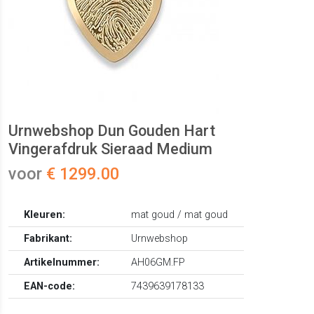
Urnwebshop Dun Gouden Hart
Vingerafdruk Sieraad Medium
voor
€ 1299.00
Kleuren:
mat goud / mat goud
Fabrikant:
Urnwebshop
Artikelnummer:
AH06GM.FP
EAN-code:
7439639178133