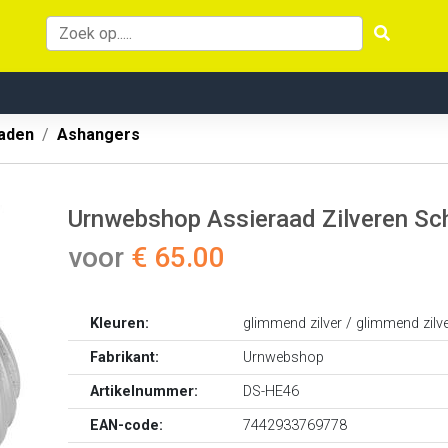
aden
Ashangers
Urnwebshop Assieraad Zilveren Sche
voor
€ 65.00
Kleuren:
glimmend zilver / glimmend zilv
Fabrikant:
Urnwebshop
Artikelnummer:
DS-HE46
EAN-code:
7442933769778