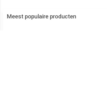
Meest populaire producten
€ 289.00
€ 239.00
Zilveren Duo Ashanger
Zilveren Ronde Duo
RV
voor 2: Hart Zirkonia
Ashanger Zirkonia,
inclusief Collier
inclusief Collier