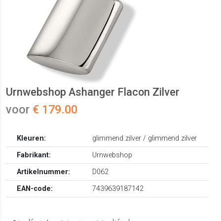
Urnwebshop Ashanger Flacon Zilver
voor
€ 179.00
Kleuren:
glimmend zilver / glimmend zilver
Fabrikant:
Urnwebshop
Artikelnummer:
D062
EAN-code:
7439639187142